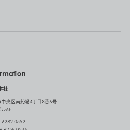
ormation
本社
市中央区南船場4丁目8番6号
ル6F
6-6282-0552
6-6258-0536