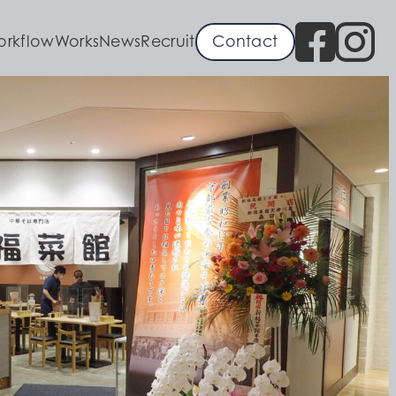
orkflow
Works
News
Recruit
Contact