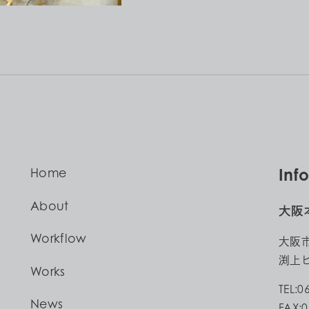
Inf
Home
About
大阪
Workflow
大阪
渕上ビ
Works
TEL:0
News
FAX:0